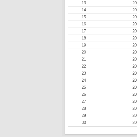
13
20
14
20
15
20
16
20
17
20
18
20
19
20
20
20
21
20
22
20
23
20
24
20
25
20
26
20
27
20
28
20
29
20
30
20