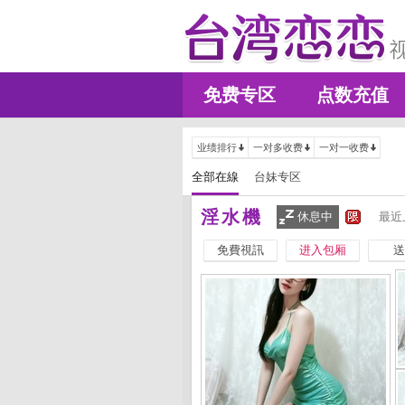
免费专区
点数充值
业绩排行
一对多收费
一对一收费
全部在線
台妹专区
淫水機
休息中
最近
免費視訊
进入包厢
送