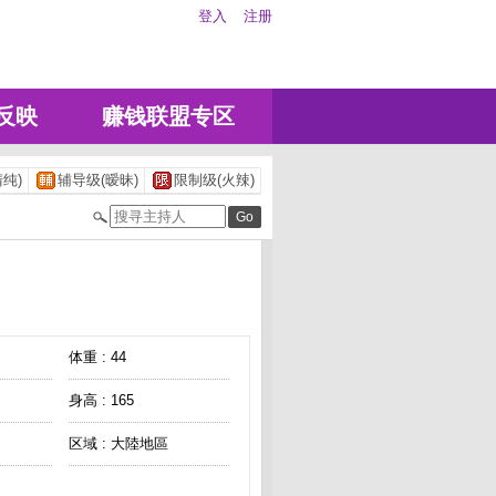
登入
注册
反映
赚钱联盟专区
纯)
辅导级(暧昧)
限制级(火辣)
体重 : 44
身高 : 165
区域 : 大陸地區