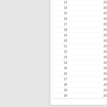
13
20
14
20
15
20
16
20
17
20
18
20
19
20
20
20
21
20
22
20
23
20
24
20
25
20
26
20
27
20
28
20
29
20
30
20