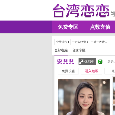
免费专区
点数充值
业绩排行
一对多收费
一对一收费
全部在線
台妹专区
安兒兒
休息中
最近
免費視訊
进入包厢
送