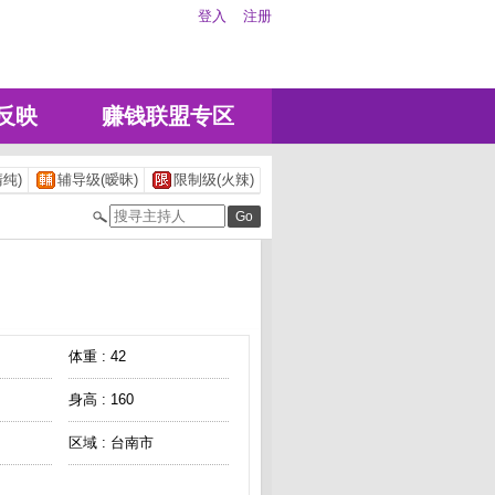
登入
注册
反映
赚钱联盟专区
纯)
辅导级(暧昧)
限制级(火辣)
体重 : 42
身高 : 160
区域 : 台南市