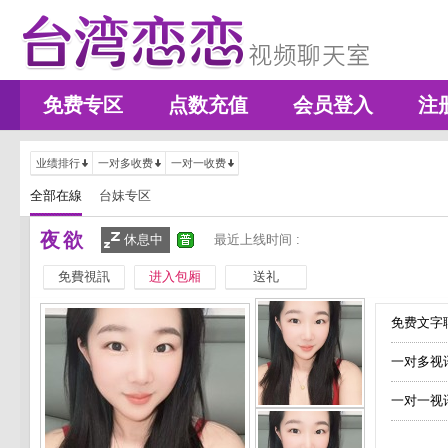
免费专区
点数充值
会员登入
注
业绩排行
一对多收费
一对一收费
全部在線
台妹专区
夜欲
休息中
最近上线时间 :
免費視訊
进入包厢
送礼
免费文字聊
一对多视
一对一视