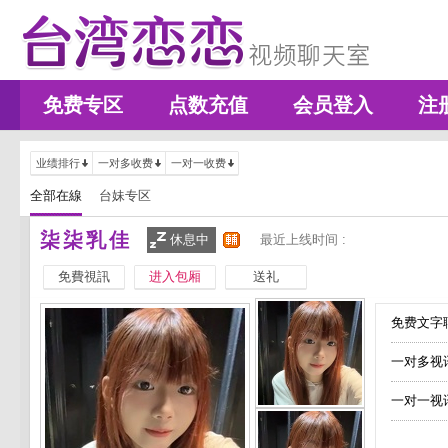
免费专区
点数充值
会员登入
注
业绩排行
一对多收费
一对一收费
全部在線
台妹专区
柒柒乳佳
休息中
最近上线时间 :
免費視訊
进入包厢
送礼
免费文字聊
一对多视
一对一视