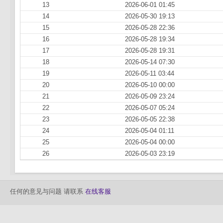
13
2026-06-01 01:45
14
2026-05-30 19:13
15
2026-05-28 22:36
16
2026-05-28 19:34
17
2026-05-28 19:31
18
2026-05-14 07:30
19
2026-05-11 03:44
20
2026-05-10 00:00
21
2026-05-09 23:24
22
2026-05-07 05:24
23
2026-05-05 22:38
24
2026-05-04 01:11
25
2026-05-04 00:00
26
2026-05-03 23:19
任何的意见与问题 请联系
在线客服