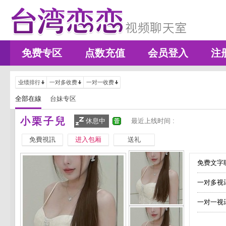
免费专区
点数充值
会员登入
注
业绩排行
一对多收费
一对一收费
全部在線
台妹专区
小栗子兒
休息中
最近上线时间 :
免費視訊
进入包厢
送礼
免费文字聊
一对多视
一对一视