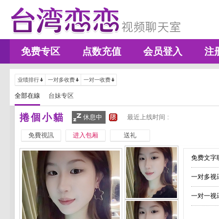
免费专区
点数充值
会员登入
注
业绩排行
一对多收费
一对一收费
全部在線
台妹专区
捲個小貓
休息中
最近上线时间 :
免費視訊
进入包厢
送礼
免费文字聊
一对多视
一对一视