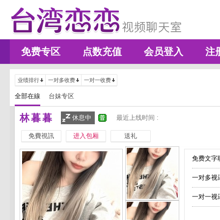
免费专区
点数充值
会员登入
注
业绩排行
一对多收费
一对一收费
全部在線
台妹专区
林暮暮
休息中
最近上线时间 :
免費視訊
进入包厢
送礼
免费文字聊
一对多视
一对一视