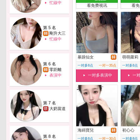
忙線中
看免费视讯
看免
第 5 名
剛升大三
忙線中
暴躁仙女
萌萌蘿莉
第 6 名
一对多8点
一对一35点
一对多8点
零距離
表演中
一对多表演中
一
第 7 名
大奶當道
海綿寶兒
初心心
第 8 名
一对多8点
一对一30点
一对多8点