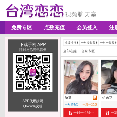
免费专区
点数充值
会员登入
注
业绩排行
一对多收费
一对一收费
下载手机 APP
随时与你视讯聊天
全部在線
台妹专区
語棠
姐妹花
APP使用說明
一对多5点
一对一20点
QRcode說明
一对一忙线中
一