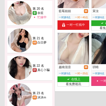
第 20 名
藍莓姐姐
茉汝
余笙
忙線中
一对多8点
一对一40点
一对多6点
一对一忙线中
看免
第 21 名
白日夢
第 22 名
越南混音
玥晴
真心卜騙
一对多5点
一对一20点
一对多6点
在线上
一
看免费视讯
第 23 名
沐沐m