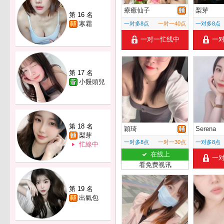
療癒仙子
梨芽
第 16 名
寒霜
一对多8点
一对一40点
一对多8点
一对一忙线中
一
第 17 名
小饅頭兒
第 18 名
穎琦
Serena
梨芽
一对多8点
一对一30点
一对多8点
忙線中
在线上
一
看免费视讯
第 19 名
出氣包