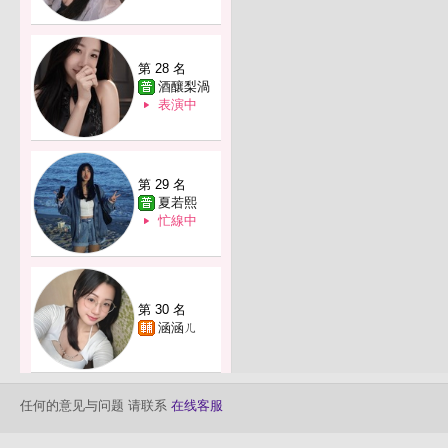
第 28 名
酒釀梨渦
表演中
第 29 名
夏若熙
忙線中
第 30 名
涵涵ㄦ
任何的意见与问题 请联系
在线客服