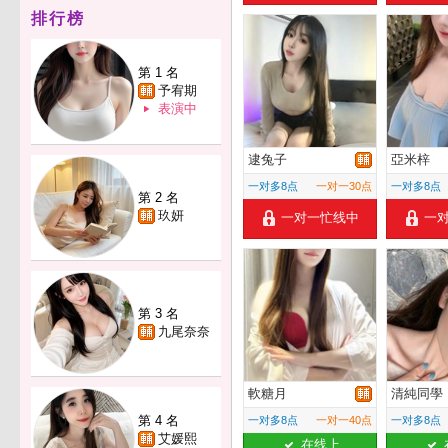
排行榜
第 1 名
予宥期
表演中
逮兔子
亞米梓
一对多8点
一对一30点
一对多8点
第 2 名
玖妍
一对一忙线中
一
第 3 名
九尾奈奈
軟糖月
清純同學
第 4 名
一对多8点
一对一40点
一对多8点
艾媛熙
在线上