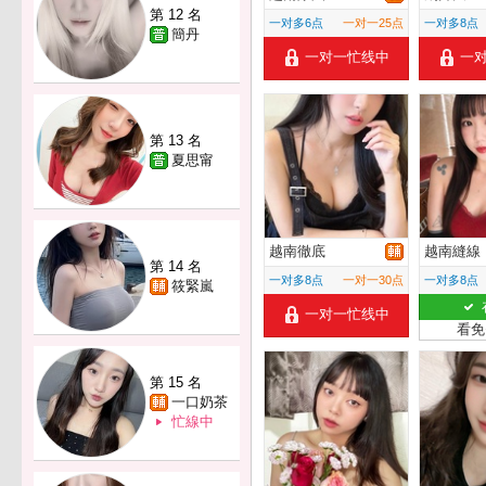
第 12 名
一对多6点
一对一25点
一对多8点
簡丹
一对一忙线中
一
第 13 名
夏思甯
越南徹底
越南縫線
第 14 名
一对多8点
一对一30点
一对多8点
筱緊嵐
一对一忙线中
看免
第 15 名
一口奶茶
忙線中