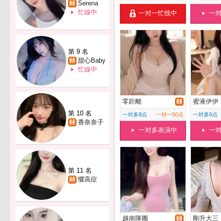
Serena
忙線中
一对一忙线中
一
第 9 名
甜心Baby
忙線中
零距離
蜜液伊伊
第 10 名
一对多8点
一对一50点
一对多8点
香奈奈子
一对多表演中
一
第 11 名
懼高症
越南隊團
剛升大三