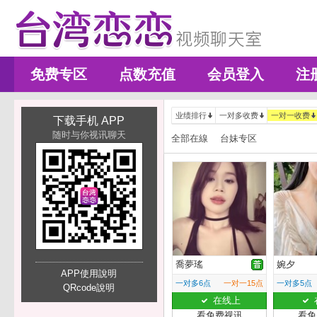
免费专区
点数充值
会员登入
注
业绩排行
一对多收费
一对一收费
下载手机 APP
随时与你视讯聊天
全部在線
台妹专区
喬夢瑤
婉夕
APP使用說明
一对多6点
一对一15点
一对多5点
QRcode說明
在线上
看免费视讯
看免