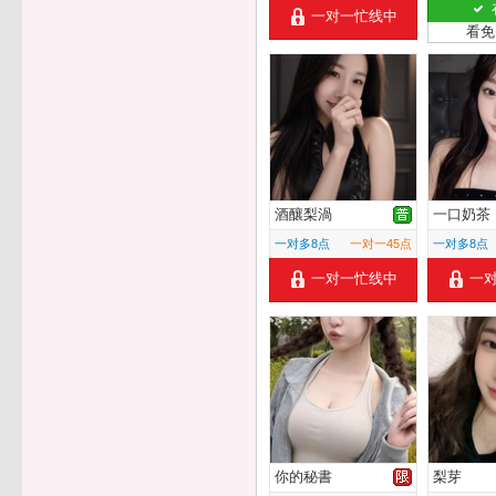
一对一忙线中
看免
酒釀梨渦
一口奶茶
一对多8点
一对一45点
一对多8点
一对一忙线中
一
你的秘書
梨芽