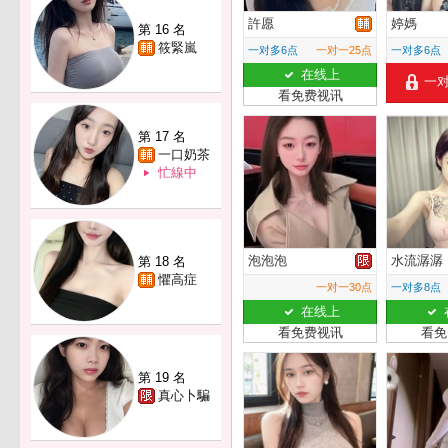
許愿
婷媽
第 16 名
筱緊嵐
一对多6点
一对一25点
一对多6点
在线上
一
看免费视讯
第 17 名
一口奶茶
忙線中
泡泡泡
水流潺潺
第 18 名
懼高症
一对一30点
一对多8点
在线上
看免费视讯
看免
第 19 名
真心卜騙