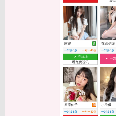
看免
露娜
在逃少婦
一对多8点
一对一40点
一对多8点
在线上
一
看免费视讯
療癒仙子
小欣儀
一对多8点
一对一40点
一对多8点