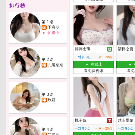
排行榜
第 1 名
予宥期
忙線中
碎碎念琪
清檸之夏
一对多5点
一对一20点
第 2 名
在线上
九尾奈奈
看免费视讯
看免
第 3 名
玖妍
桃子婗
越南墨婧
一对多5点
一对一20点
一对多5点
第 4 名
艾媛熙