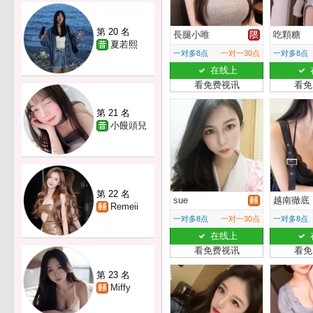
第 20 名
長腿小唯
吃顆糖
夏若熙
一对多8点
一对一30点
一对多8点
在线上
看免费视讯
看免
第 21 名
小饅頭兒
第 22 名
sue
越南徹底
Remeii
一对多8点
一对一30点
一对多8点
在线上
看免费视讯
看免
第 23 名
Miffy