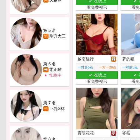
在线上
看免费视讯
看免
第 5 名
剛升大三
越南貓行
夢的貓
第 6 名
一对多5点
一对一20点
一对多5点
零距離
在线上
忙線中
看免费视讯
看免
第 7 名
巨乳G杯
賣萌花花
姿筱
第 8 名