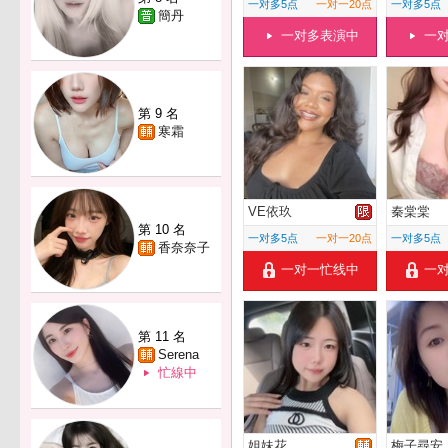
一对多5点
一对一20点
一对多5点
簡丹
一对多表演中
一
第 9 名
寒霜
VE依玖
秦棠棠
第 10 名
一对多5点
一对一20点
一对多5点
香奈奈子
一对一忙线中
一
第 11 名
Serena
忙線中
姐妹花
梅子尋安