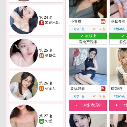
第 24 名
小青柑
草莓多多
米妮米妮
一对多8点
一对一30点
一对多8点
在线上
看免费视讯
看免
第 25 名
蔓越莓
第 26 名
涵涵ㄦ
要妳好看
榴彈砲
一对多8点
一对一30点
一对多5点
一对多表演中
一
第 27 名
阿蠻