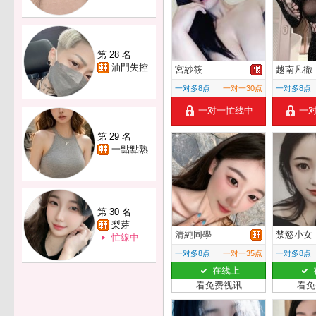
第 28 名
油門失控
宮紗筱
越南凡徹
一对多8点
一对一30点
一对多8点
一对一忙线中
一
第 29 名
一點點熟
第 30 名
梨芽
清純同學
禁慾小女
忙線中
一对多8点
一对一35点
一对多8点
在线上
看免费视讯
看免