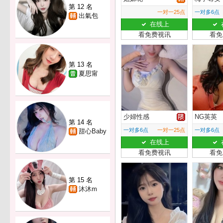
第 12 名
一对一25点
一对多6点
出氣包
在线上
看免费视讯
看免
第 13 名
夏思甯
少婦性感
NG英英
第 14 名
一对多6点
一对一25点
一对多6点
甜心Baby
在线上
看免费视讯
看免
第 15 名
沐沐m